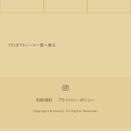
プロダクトノート一覧へ戻る
利用規約
プライバシーポリシー
Copyright © momiji, All Rights Reserved.